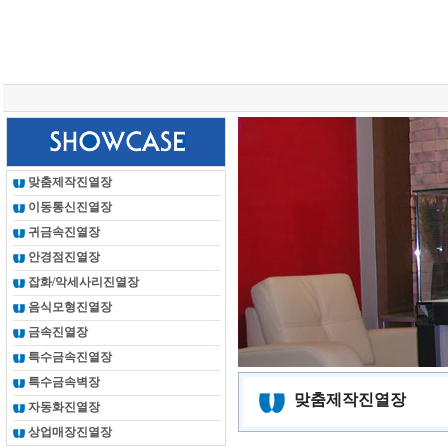
총 조회건수 :
24625398
회
맞춤제작진열장
이동통신진열장
귀금속진열장
안경점진열장
잡화/악세사리진열장
음식모형진열장
금속진열장
특수금속진열장
특수금속벽장
맞춤제작진열장
자동화진열장
상업매장진열장