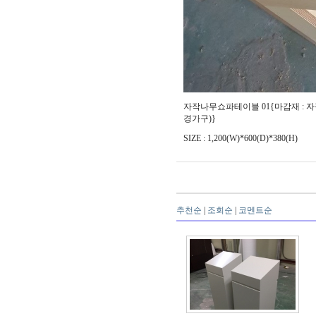
자작나무쇼파테이블 01{마감재 :
경가구)}
SIZE : 1,200(W)*600(D)*380(H)
추천순
|
조회순
|
코멘트순