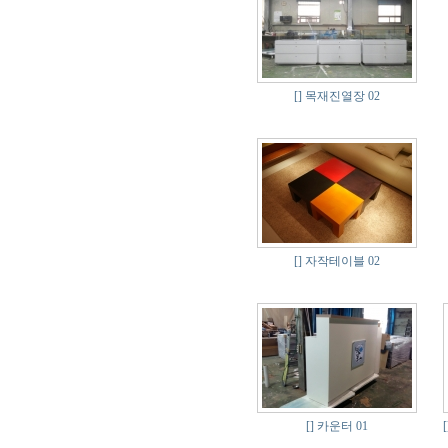
[]
목재진열장 02
[]
자작테이블 02
[]
카운터 01
[