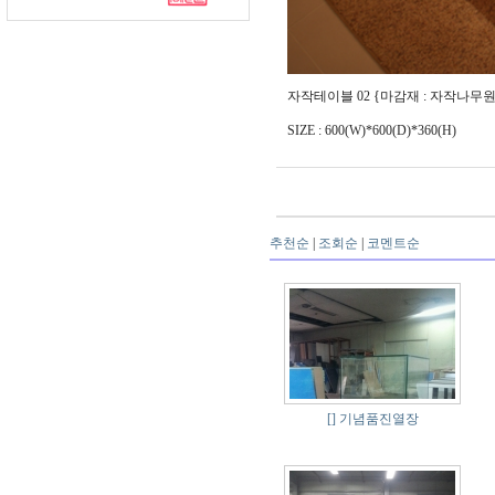
자작테이블 02 {마감재 : 자작나
SIZE : 600(W)*600(D)*360(H)
추천순
|
조회순
|
코멘트순
[]
기념품진열장