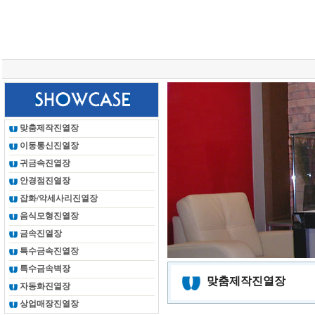
총 조회건수 :
24623251
회
맞춤제작진열장
이동통신진열장
귀금속진열장
안경점진열장
잡화/악세사리진열장
음식모형진열장
금속진열장
특수금속진열장
특수금속벽장
맞춤제작진열장
자동화진열장
상업매장진열장