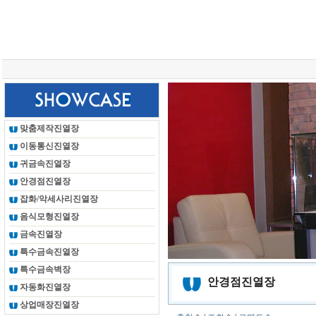
총 조회건수 :
24616048
회
맞춤제작진열장
이동통신진열장
귀금속진열장
안경점진열장
잡화/악세사리진열장
음식모형진열장
금속진열장
특수금속진열장
특수금속벽장
안경점진열장
자동화진열장
상업매장진열장