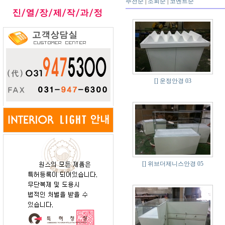
추천순
|
조회순
|
코멘트순
[]
운정안경 03
[]
위브더제니스안경 05