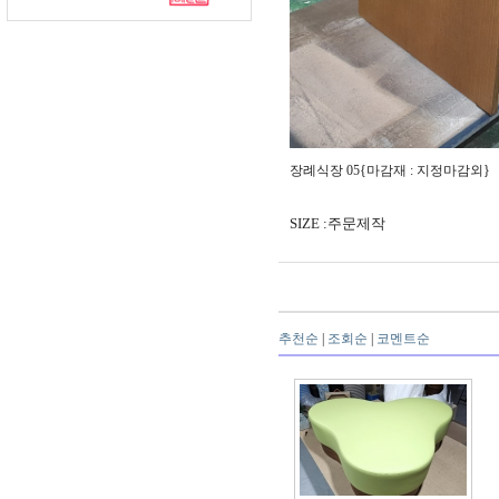
장례식장 05{마감재 : 지정마감외}
SIZE :주문제작
추천순
|
조회순
|
코멘트순