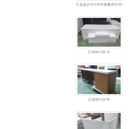
[]
임실군오수반려동물센터 04
[]
장례식장 10
[]
장례식장 06