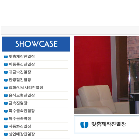
총 조회건수 :
24615947
회
맞춤제작진열장
이동통신진열장
귀금속진열장
안경점진열장
잡화/악세사리진열장
음식모형진열장
금속진열장
특수금속진열장
특수금속벽장
맞춤제작진열장
자동화진열장
상업매장진열장