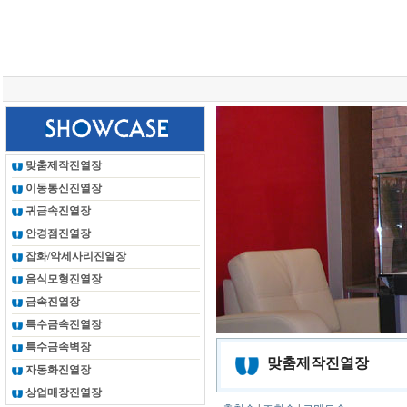
총 조회건수 :
24620017
회
맞춤제작진열장
이동통신진열장
귀금속진열장
안경점진열장
잡화/악세사리진열장
음식모형진열장
금속진열장
특수금속진열장
특수금속벽장
맞춤제작진열장
자동화진열장
상업매장진열장