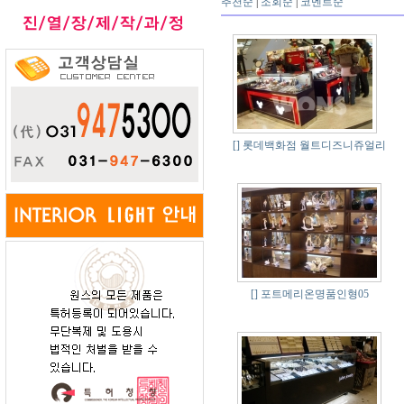
추천순
|
조회순
|
코멘트순
[]
롯데백화점 월트디즈니쥬얼리
[]
포트메리온명품인형05