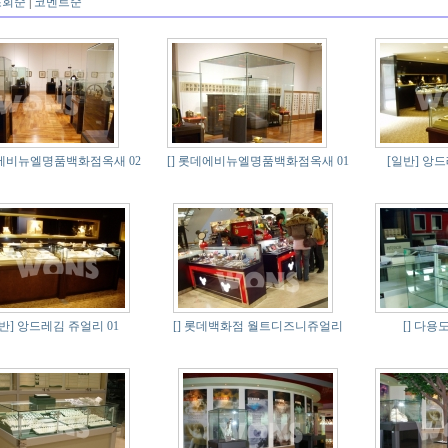
조회순
|
코멘트순
에비뉴엘명품백화점옥새 02
[]
롯데에비뉴엘명품백화점옥새 01
[일반]
앙드
반]
앙드레김 쥬얼리 01
[]
롯데백화점 월트디즈니쥬얼리
[]
다용도