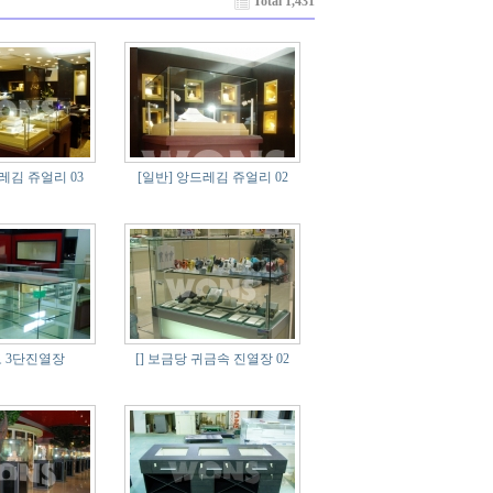
Total 1,431
레김 쥬얼리 03
[일반]
앙드레김 쥬얼리 02
 3단진열장
[]
보금당 귀금속 진열장 02