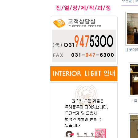
추천순
|
[]
롯데
[일