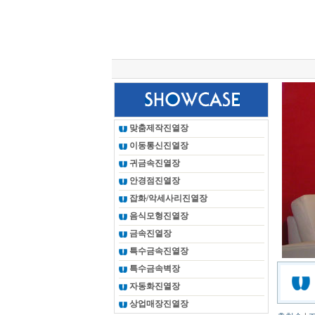
총 조회건수 :
24619251
회
맞춤제작진열장
이동통신진열장
귀금속진열장
안경점진열장
잡화/악세사리진열장
음식모형진열장
금속진열장
특수금속진열장
특수금속벽장
자동화진열장
상업매장진열장