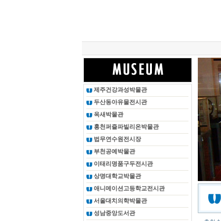
총 조회건수 :
24621058
회
제주건강과성박물관
두산동아유물전시관
옥새박물관
홍천퍼즐파빌리온박물관
법무연수원전시장
부천공예박물관
이태리명품구두전시관
상명대학교박물관
애니메이션고등학교전시관
서울대치의학박물관
성남중앙도서관