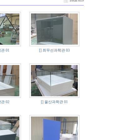
Total 619
관 01
[]
최무선과학관 03
관 02
[]
울산과학관 01