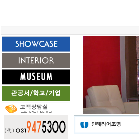
총 조회건수 :
24622894
회
인테리어조명