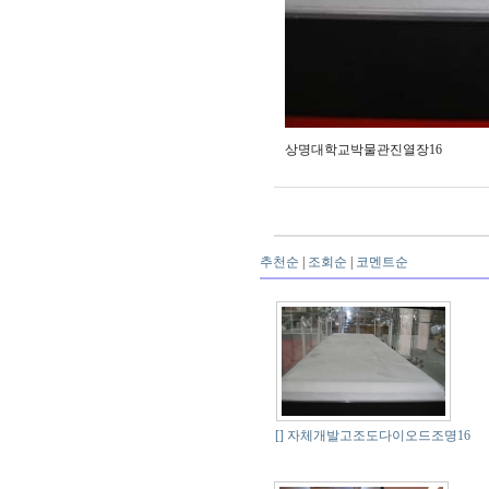
상명대학교박물관진열장16
추천순
|
조회순
|
코멘트순
[]
자체개발고조도다이오드조명16