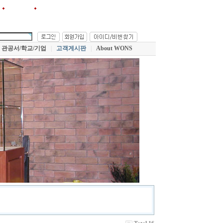
원스!를 즐겨찾기에 추가
관공서/학교/기업
|
고객게시판
|
About WONS