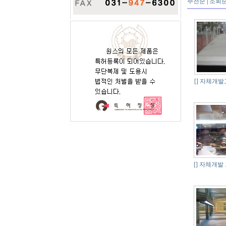
추천순
|
조회
[]
자체개발
[]
자체개발 