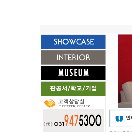
총 조회건수 :
24622031
회
인